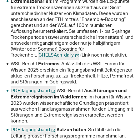
: Im Programm wurden die Eckpunkte
Extremeszenarien
für extreme Trockenszenarien skizziert aus der Sicht
unterschiedlicher Nutzer von Klimadaten. Diese wurden
anschliessen an der ETH mittels “Ensemble-Boosting”
gerechnet und an der WSL auf 100m räumlicher
Auflösung herunterskaliert. Sie umfassen 1- bis 5-jährige
Trockenperioden (zwei unterschiedliche Intensitäten), und
entweder mit ganzjährigem oder nur je halbjährigem
(Winter oder Sommer) Boosting für
Trockenheit.
CHELSAch-daily
(Link noch nicht aktiv).
WSL-Bericht
: Anlässlich des WSL-Forum für
Extremes
Wissen 2025 erschien ein Tagungsband mit Beiträgen zur
aktuellen Forschung, u.a. zu Trockenheit, Hitze, Permafrost
und Störungen im Gebirgswald.
PDF Tagungsband
WSL-Bericht
Aus Störungen und
Im Forum für Wissen
Extremereignissen im Wald lernen:
2023 wurden wissenschaftliche Grundlagen präsentiert,
aus welchen Handlungsmassnahmen für den Umgang mit
Störungen und Extremereignissen erarbeitet werden
können.
PDF Tagungsband
. So fühlt sich die
Katzen hüten
Leitung grosser Forschungsprogramme manchmal an.