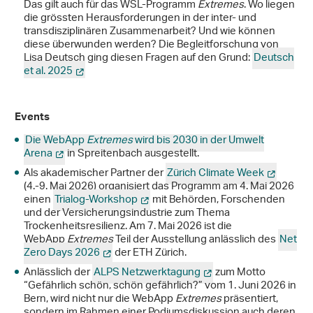
Das gilt auch für das WSL-Programm
Extremes
. Wo liegen
die grössten Herausforderungen in der inter- und
transdisziplinären Zusammenarbeit? Und wie können
diese überwunden werden? Die Begleitforschung von
Lisa Deutsch ging diesen Fragen auf den Grund:
Deutsch
et al. 2025
Events
Die WebApp
Extremes
wird bis 2030 in der Umwelt
Arena
in Spreitenbach ausgestellt.
Als akademischer Partner der
Zürich Climate Week
(4.-9. Mai 2026) organisiert das Programm am 4. Mai 2026
einen
Trialog-Workshop
mit Behörden, Forschenden
und der Versicherungsindustrie zum Thema
Trockenheitsresilienz. Am 7. Mai 2026 ist die
WebApp
Extremes
Teil der Ausstellung anlässlich des
Net
Zero Days 2026
der ETH Zürich.
Anlässlich der
ALPS Netzwerktagung
zum Motto
“Gefährlich schön, schön gefährlich?” vom 1. Juni 2026 in
Bern, wird nicht nur die WebApp
Extremes
präsentiert,
sondern im Rahmen einer Podiumsdiskussion auch deren