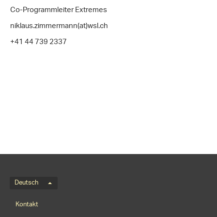
Co-Programmleiter Extremes
niklaus.zimmermann(at)wsl.ch
+41 44 739 2337
Sprachmenü
Deutsch
Footernavigation
Kontakt