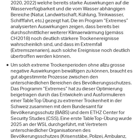
2020, 2022) welche bereits starke Auswirkungen auf die
Wasserverfügbarkeit und die vom Wasser abhängigen
Bereiche (Natur, Landwirtschaft, Kühlung, Trinkwasser,
Schifffahrt, etc.) gezeigt hat. Die im Program “Extremes”
analysierten Auswirkungen zeigen, dass bereits bei
durchschnittlicher weiterer Klimaerwärmung (gemäss
CH2018) noch deutlich stärkere Trockenereignisse
wahrscheinlich sind, und dass im Extremfall
(Extremszenarien), auch solche Ereignisse noch deutlich
übertroffen werden können.
Um solch extreme Trockenperioden ohne allzu grosse
negative Auswirkungen bewältigen zu können, braucht es
gut abgestimmte Prozesse zwischen den
unterschiedlichen Bereichen des Bevölkerungsschutzes.
Das Programm “Extremes” hat zu dieser Optimierung
beigetragen durch das Entwickeln und Ausformulieren
einer TableTop Übung zu extremer Trockenheit in der
Schweiz zusammen mit dem Bundesamt für
Bevölkerungsschutz (BABS) und dem ETHZ Center for
Security Studies (CSS). Eine erste TableTop-Übung wurde
2025 an der WSL durchgeführt, mit Vertretern
unterschiedlicher Organisationen des
Bevölkerungsschutzes (Krisenstäbe, Polizei, Ambulanz,