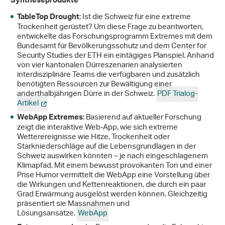
Syntheseprodukte
: Ist die Schweiz für eine extreme
TableTop Drought
Trockenheit gerüstet? Um diese Frage zu beantworten,
entwickelte das Forschungsprogramm Extremes mit dem
Bundesamt für Bevölkerungsschutz und dem Center for
Security Studies der ETH ein eintägiges Planspiel. Anhand
von vier kantonalen Dürreszenarien analysierten
interdisziplinäre Teams die verfügbaren und zusätzlich
benötigten Ressourcen zur Bewältigung einer
anderthalbjährigen Dürre in der Schweiz.
PDF Trialog-
Artikel
: Basierend auf aktueller Forschung
WebApp Extremes
zeigt die interaktive Web-App, wie sich extreme
Wetterereignisse wie Hitze, Trockenheit oder
Starkniederschläge auf die Lebensgrundlagen in der
Schweiz auswirken könnten – je nach eingeschlagenem
Klimapfad. Mit einem bewusst provokanten Ton und einer
Prise Humor vermittelt die WebApp eine Vorstellung über
die Wirkungen und Kettenreaktionen, die durch ein paar
Grad Erwärmung ausgelöst werden können. Gleichzeitig
präsentiert sie Massnahmen und
Lösungsansätze.
WebApp